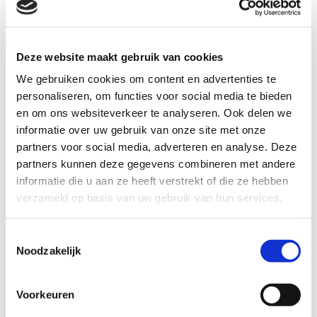
Financiering
Met een goed concept – waarbij de eerste vier factoren goed
georganiseerd zijn – vormt financiering geen probleem meer.
Deze website maakt gebruik van cookies
Samen met u kunnen we de financiering organiseren. Afhankelijk
van het project en uw wensen zijn we thuis in verschillende
We gebruiken cookies om content en advertenties te
financieringsvormen zoals private en bancaire financiering,
personaliseren, om functies voor social media te bieden
subsidies (voor historisch erfgoed) en crowdfunding. Combinaties
van deze financieringsvormen liggen voor de hand.
en om ons websiteverkeer te analyseren. Ook delen we
informatie over uw gebruik van onze site met onze
partners voor social media, adverteren en analyse. Deze
partners kunnen deze gegevens combineren met andere
informatie die u aan ze heeft verstrekt of die ze hebben
verzameld op basis van uw gebruik van hun services.
Toestemmingsselectie
Noodzakelijk
Voorkeuren