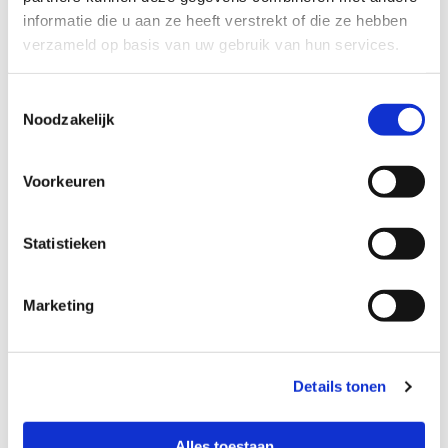
informatie die u aan ze heeft verstrekt of die ze hebben
verzameld op basis van uw gebruik van hun services.
Toestemmingsselectie
Noodzakelijk
Voorkeuren
Statistieken
Zandwinning Azewijn
Marketing
Firma Netterden Zand en Grind B.V. produceert bouwgrondstoffen
voor de...
Details tonen
Alles toestaan