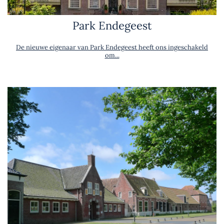
Park Endegeest
De nieuwe eigenaar van Park Endegeest heeft ons ingeschakeld
om...