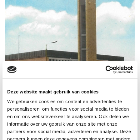
Heilige Geestkerk Amstelveen
Deze website maakt gebruik van cookies
We gebruiken cookies om content en advertenties te
Voor de gemeente Amstelveen en de eigenaar hebben wij, namens...
personaliseren, om functies voor social media te bieden
en om ons websiteverkeer te analyseren. Ook delen we
informatie over uw gebruik van onze site met onze
partners voor social media, adverteren en analyse. Deze
partners kunnen deze gegevens combineren met andere